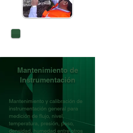
OPTIMIZACIÓN DE
CENTRALES
Mantenimiento de
Instrumentación
Mantenimiento y calibración de
instrumentación general para
medición de flujo, nivel,
temperatura, presión, peso,
densidad, humedad entre otros