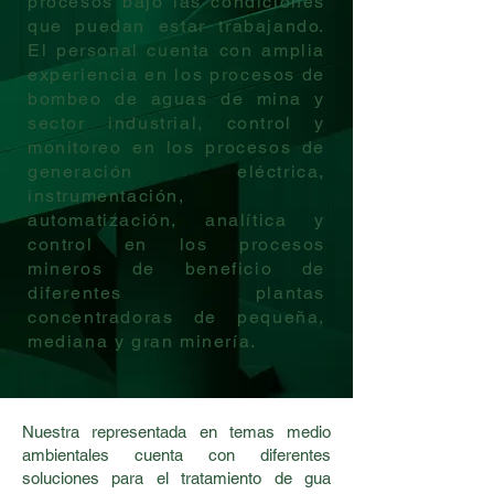
procesos bajo las condiciones
que puedan estar trabajando.
El personal cuenta con amplia
experiencia en los procesos de
bombeo de aguas de mina y
sector industrial, control y
monitoreo en los procesos de
generación eléctrica,
instrumentación,
automatización, analítica y
control en los procesos
mineros de beneficio de
diferentes plantas
concentradoras de pequeña,
mediana y gran minería.
Nuestra representada en temas medio
ambientales cuenta con diferentes
soluciones para el tratamiento de gua