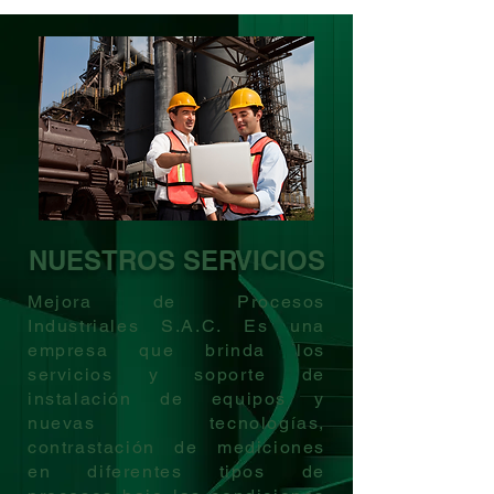
NUESTROS SERVICIOS
Mejora de Procesos
Industriales S.A.C. Es una
empresa que brinda los
servicios y soporte de
instalación de equipos y
nuevas tecnologías,
contrastación de mediciones
en diferentes tipos de