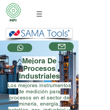
Mejora De
Procesos
Industriales
Los mejores instrumentos
de medición para
procesos en el sector de
minería, energía,
petróleo, gas, industrial y