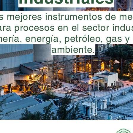
s mejores instrumentos de me
ra procesos en el sector indus
nería, energía, petróleo, gas 
ambiente.