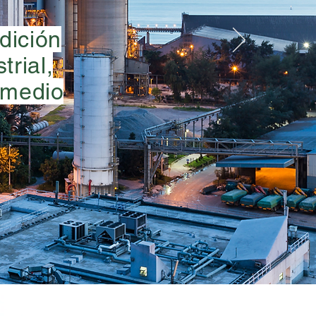
dición
trial,
y medio