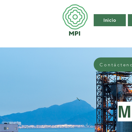
Inicio
Contácten
M