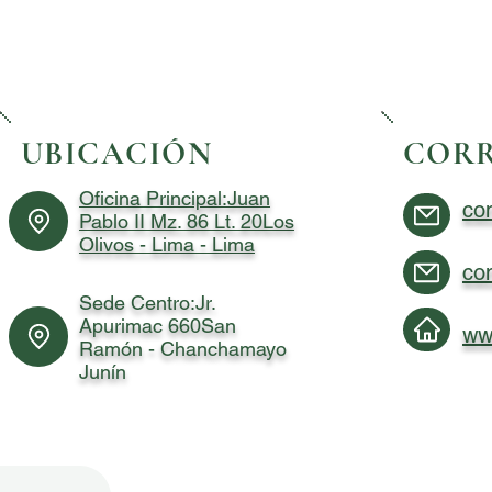
UBICACIÓN
COR
Oficina Principal:Juan
co
Pablo II Mz. 86 Lt. 20Los
Olivos - Lima - Lima
co
Sede Centro:Jr.
Apurimac 660San
ww
Ramón - Chanchamayo
Junín